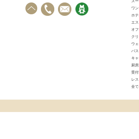
スー
ワン
ホテ
エス
オフ
クリ
ウェ
バス
キャ
厨房
受付
レス
全て