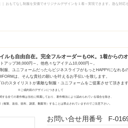
 ｜ おもてなし制服を安価でオリジナルデザインを１着～実現できます。急な対応
全てのデザイン事例
オーダーの流れ
イルも自由自在。完全フルオーダーもOK。1着からの
お問い合わせ
トアップ38,000円～。他色々なアイテム10,000円～。
FAQ
制服、ユニフォームだったらビジネスライフがもっとHAPPYになれる
T-UNIFORMは、そんな貴社の願いを叶えるお手伝いを致します。
プロのスタイリストが素敵な制服・ユニフォームをご提案させて頂きま
※ご成約前のデザインにつきまして
関する全ての著作権は当社に帰属しており、著作権法により認められている場合を除き、
用（複製、送信、頒布、譲渡、翻案等）することは禁止されていますのでご注意下さい。
お問い合せ用番号
F-016