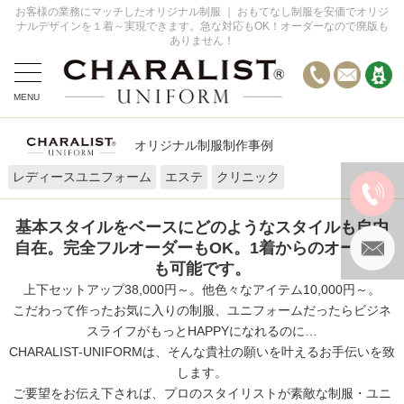
お客様の業務にマッチしたオリジナル制服 ｜ おもてなし制服を安価でオリジ
ナルデザインを１着～実現できます。急な対応もOK！オーダーなので廃版も
ありません！
MENU
全てのデザイン事例
オリジナル制服制作事例
オーダーの流れ
レディースユニフォーム
エステ
クリニック
お問い合わせ
FAQ
基本スタイルをベースにどのようなスタイルも自由
自在。完全フルオーダーもOK。1着からのオーダー
も可能です。
上下セットアップ38,000円～。他色々なアイテム10,000円～。
こだわって作ったお気に入りの制服、ユニフォームだったらビジネ
スライフがもっとHAPPYになれるのに…
CHARALIST-UNIFORMは、そんな貴社の願いを叶えるお手伝いを致
します。
ご要望をお伝え下されば、プロのスタイリストが素敵な制服・ユニ