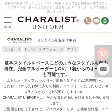
お客様の業務にマッチしたオリジナル制服 ｜ おもてなし制服を安価でオリジ
ナルデザインを１着～実現できます。急な対応もOK！オーダーなので廃版も
ありません！
MENU
全てのデザイン事例
オリジナル制服制作事例
オーダーの流れ
ワンピース
レディースユニフォーム
エステ
お問い合わせ
FAQ
基本スタイルをベースにどのようなスタイルも自由
自在。完全フルオーダーもOK。1着からのオーダー
も可能です。
上下セットアップ38,000円～。他色々なアイテム10,000円～。
こだわって作ったお気に入りの制服、ユニフォームだったらビジネ
スライフがもっとHAPPYになれるのに…
CHARALIST-UNIFORMは、そんな貴社の願いを叶えるお手伝いを致
します。
ご要望をお伝え下されば、プロのスタイリストが素敵な制服・ユニ