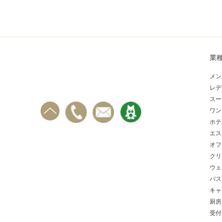
業
メン
レデ
スー
ワン
ホテ
エス
オフ
クリ
ウェ
バス
キャ
厨房
受付