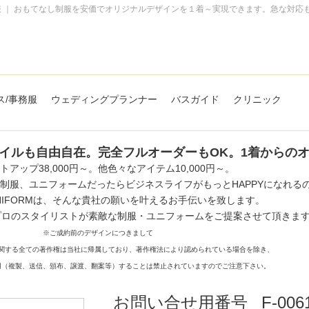
 ｜ おもてなし制服を安価でオリジナルデザインを１着～実現できます。急な対応
全てのデザイン事例
ス/事務服
ウェディングプランナー
バスガイド
クリニック
オーダーの流れ
お問い合わせ
イルも自由自在。完全フルオーダーもOK。1着からの
FAQ
トアップ38,000円～。他色々なアイテム10,000円～。
制服、ユニフォームだったらビジネスライフがもっとHAPPYになれる
T-UNIFORMは、そんな貴社の願いを叶えるお手伝いを致します。
プロのスタイリストが素敵な制服・ユニフォームをご提案させて頂きま
※ご成約前のデザインにつきまして
関する全ての著作権は当社に帰属しており、著作権法により認められている場合を除き、
用（複製、送信、頒布、譲渡、翻案等）することは禁止されていますのでご注意下さい。
お問い合せ用番号
F-006