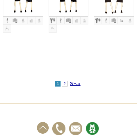
1
2
次へ »