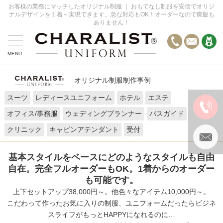
お客様の業務にマッチしたオリジナル制服 ｜ おもてなし制服を安価でオリジ
ナルデザインを１着～実現できます。急な対応もOK！オーダーなので廃版も
ありません！
MENU
全てのデザイン事例
オリジナル制服制作事例
オーダーの流れ
スーツ
レディースユニフォーム
ホテル
エステ
お問い合わせ
オフィス/事務服
ウェディングプランナー
バスガイド
FAQ
クリニック
キャビンアテンダント
受付
基本スタイルをベースにどのようなスタイルも自由
自在。完全フルオーダーもOK。1着からのオーダー
も可能です。
上下セットアップ38,000円～。他色々なアイテム10,000円～。
こだわって作ったお気に入りの制服、ユニフォームだったらビジネ
スライフがもっとHAPPYになれるのに…