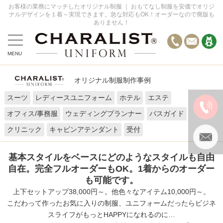
お客様の業務にマッチしたオリジナル制服 ｜ おもてなし制服を安価でオリジ
ナルデザインを１着～実現できます。急な対応もOK！オーダーなので廃版も
ありません！
MENU
全てのデザイン事例
オリジナル制服制作事例
オーダーの流れ
スーツ
レディースユニフォーム
ホテル
エステ
お問い合わせ
オフィス/事務服
ウェディングプランナー
バスガイド
FAQ
クリニック
キャビンアテンダント
受付
基本スタイルをベースにどのようなスタイルも自由
自在。完全フルオーダーもOK。1着からのオーダー
も可能です。
上下セットアップ38,000円～。他色々なアイテム10,000円～。
こだわって作ったお気に入りの制服、ユニフォームだったらビジネ
スライフがもっとHAPPYになれるのに…