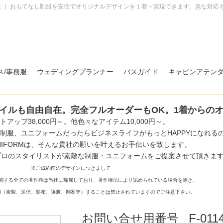
 ｜ おもてなし制服を安価でオリジナルデザインを１着～実現できます。急な対応
全てのデザイン事例
ス/事務服
ウェディングプランナー
バスガイド
キャビンアテン
オーダーの流れ
お問い合わせ
イルも自由自在。完全フルオーダーもOK。1着からの
FAQ
トアップ38,000円～。他色々なアイテム10,000円～。
制服、ユニフォームだったらビジネスライフがもっとHAPPYになれる
T-UNIFORMは、そんな貴社の願いを叶えるお手伝いを致します。
プロのスタイリストが素敵な制服・ユニフォームをご提案させて頂きま
※ご成約前のデザインにつきまして
関する全ての著作権は当社に帰属しており、著作権法により認められている場合を除き、
用（複製、送信、頒布、譲渡、翻案等）することは禁止されていますのでご注意下さい。
お問い合せ用番号
F-011