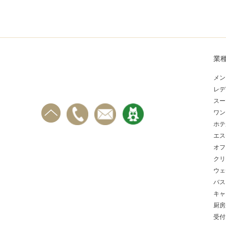
業
メン
レデ
スー
ワン
ホテ
エス
オフ
クリ
ウェ
バス
キャ
厨房
受付