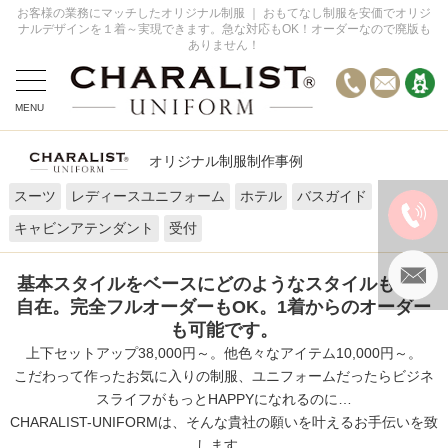
お客様の業務にマッチしたオリジナル制服 ｜ おもてなし制服を安価でオリジ
ナルデザインを１着～実現できます。急な対応もOK！オーダーなので廃版も
ありません！
MENU
全てのデザイン事例
オリジナル制服制作事例
オーダーの流れ
スーツ
レディースユニフォーム
ホテル
バスガイド
お問い合わせ
キャビンアテンダント
受付
FAQ
基本スタイルをベースにどのようなスタイルも自由
自在。完全フルオーダーもOK。1着からのオーダー
も可能です。
上下セットアップ38,000円～。他色々なアイテム10,000円～。
こだわって作ったお気に入りの制服、ユニフォームだったらビジネ
スライフがもっとHAPPYになれるのに…
CHARALIST-UNIFORMは、そんな貴社の願いを叶えるお手伝いを致
します。